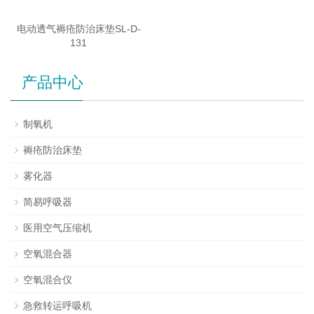
电动透气褥疮防治床垫SL-D-
131
产品中心
制氧机
褥疮防治床垫
雾化器
简易呼吸器
医用空气压缩机
空氧混合器
空氧混合仪
急救转运呼吸机