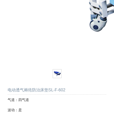
电动透气褥疮防治床垫SL-F-602
气道：四气道
波动：是