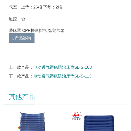
气室：上垫：26根 下垫：2根
遥控：否
带床罩 CPR快速排气 智能气泵
产品咨询
上一款产品：
电动透气褥疮防治床垫SL-S-108
下一款产品：
电动透气褥疮防治床垫SL-S-113
其他产品