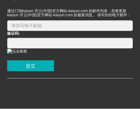
通过订阅kaiyun·开云(中国)官方网站-kaiyun.com 的邮件列表，您将更新
kaiyun·开云(中国)官方网站-kaiyun.com 的最新消息。 填写你的电子邮件：
验证码:
提交