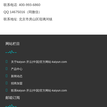
联系电话: 400-993-6860
QQ:14675016（同微信）
联系地址: 北京市房山区琉璃河镇
网站栏目
关于kaiyun·开云(中国)官方网站-kaiyun.com
产品中心
新闻动态
招商加盟
联系kaiyun·开云(中国)官方网站-kaiyun.com
邮箱订阅